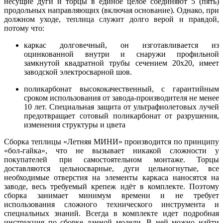
несущие дуги и торцы в единое целое соединяют 5 (пять)
продольных направляющих (включая основание). Однако, при
должном уходе, теплица служит долго верой и правдой,
потому что:
каркас долговечный, он изготавливается из
оцинкованной внутри и снаружи профильной
замкнутой квадратной трубы сечением 20х20, имеет
заводской электросварной шов.
поликарбонат высококачественный, с гарантийным
сроком использования от завода-производителя не менее
10 лет. Специальная защита от ультрафиолетовых лучей
предотвращает сотовый поликарбонат от разрушения,
изменения структуры и цвета
Сборка теплицы «Летняя МИНИ» производится по принципу
«бол-гайка», что не вызывает никакой сложности у
покупателей при самостоятельном монтаже. Торцы
доставляются цельносварные, дуги цельногнутые, все
необходимые отверстия на элементы каркаса наносятся на
заводе, весь требуемый крепеж идёт в комплекте. Поэтому
сборка занимает минимум времени и не требует
использования сложного технического инструмента и
специальных знаний. Всегда в комплекте идет подробная
инструкция по сборке данной модели. В ней можно найти