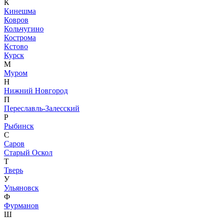
К
Кинешма
Ковров
Кольчугино
Кострома
Кстово
Курск
М
Муром
Н
Нижний Новгород
П
Переславль-Залесский
Р
Рыбинск
С
Саров
Старый Оскол
Т
Тверь
У
Ульяновск
Ф
Фурманов
Ш