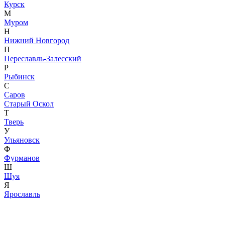
Курск
М
Муром
Н
Нижний Новгород
П
Переславль-Залесский
Р
Рыбинск
С
Саров
Старый Оскол
Т
Тверь
У
Ульяновск
Ф
Фурманов
Ш
Шуя
Я
Ярославль