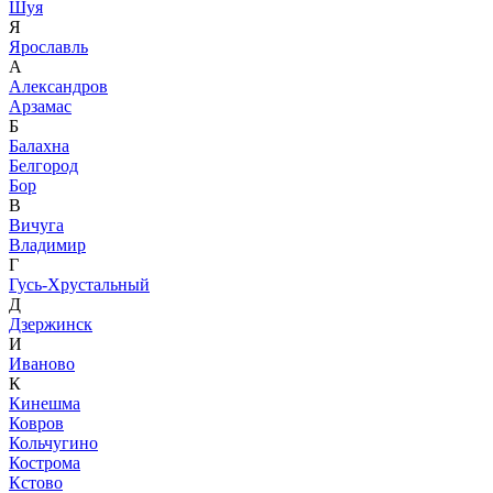
Шуя
Я
Ярославль
А
Александров
Арзамас
Б
Балахна
Белгород
Бор
В
Вичуга
Владимир
Г
Гусь-Хрустальный
Д
Дзержинск
И
Иваново
К
Кинешма
Ковров
Кольчугино
Кострома
Кстово