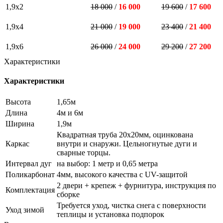
1,9х2
18 000
/
16 000
19 600
/
17 600
1,9х4
21 000
/
19 000
23 400
/
21 400
1,9х6
26 000
/
24 000
29 200
/
27 200
Характеристики
Характеристики
Высота
1,65м
Длина
4м и 6м
Ширина
1,9м
Квадратная труба 20х20мм, оцинкована
Каркас
внутри и снаружи. Цельногнутые дуги и
сварные торцы.
Интервал дуг
на выбор: 1 метр и 0,65 метра
Поликарбонат
4мм, высокого качества с UV-защитой
2 двери + крепеж + фурнитура, инструкция по
Комплектация
сборке
Требуется уход, чистка снега с поверхности
Уход зимой
теплицы и установка подпорок