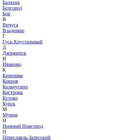
Балахна
Белгород
Бор
В
Вичуга
Владимир
Г
Гусь-Хрустальный
Д
Дзержинск
И
Иваново
К
Кинешма
Ковров
Кольчугино
Кострома
Кстово
Курск
М
Муром
Н
Нижний Новгород
П
Переславль-Залесский