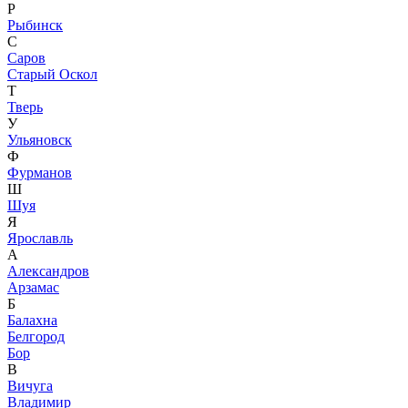
Р
Рыбинск
С
Саров
Старый Оскол
Т
Тверь
У
Ульяновск
Ф
Фурманов
Ш
Шуя
Я
Ярославль
А
Александров
Арзамас
Б
Балахна
Белгород
Бор
В
Вичуга
Владимир