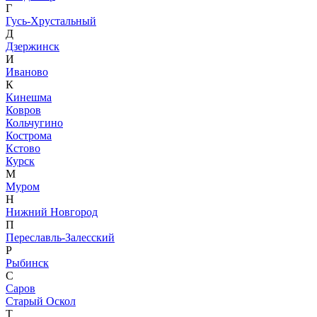
Г
Гусь-Хрустальный
Д
Дзержинск
И
Иваново
К
Кинешма
Ковров
Кольчугино
Кострома
Кстово
Курск
М
Муром
Н
Нижний Новгород
П
Переславль-Залесский
Р
Рыбинск
С
Саров
Старый Оскол
Т